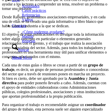
ayudar a los lectores a comprender un tema, resolver un problema o
Novedades
tomar una decisión.
Casos prácticos
Referencias
Desde Rabuso, gestionamos asociaciones empresariales, y en cada
Vídeos
una de ellas se ha creado una guía informativa o libro blanco que
Contacto
habla sobre la industria a la que se dedican.
¿Cómo podemos ayudarte?
El objetivo de estas publicaciones es divulgar toda la información
Madrid
sobre algún concepto en particular o elementos generales
Bruselas
relacionados con el gremio, y el trabajo que realiza la asociación
como especialista del sector. Además, para todos los trabajadores y
Buscar
profesionales es una herramienta muy útil para unificar elementos o
conceptos relacionados con el mismo.
Menú
Menú
Cada una de estas guías o libros se crean a partir de un
grupo de
trabajo
, es decir, un grupo de personas profesionales o conocedoras
del sector que a través de reuniones ponen en marcha un proyecto.
Si bien es cierto, debe ser aprobado por la
Asamblea
y
Junta
directiva
para poder ponerlo llevarlo a cabo. Además, cuentan con
el apoyo de entidades colaboradoras como Administraciones
públicas, colegios profesionales, asociaciones y otras instituciones
que aportan profesionalidad a la propia publicación.
Para organizar el trabajo es recomendable asignar un
coordinador
del grupo de trabajo, esta persona suele ser alguien especializado