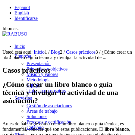
Español
English
Identificarse
Idiomas:
Inicio
Usted está aquí:
Inicio
1
/
Blog
2
/
Casos prácticos
3
/
¿Cómo crear un
Empresa
libro blanco o guía técnica y divulgar la actividad de ...
Presentación
Casos prácticos
Principios y objetivos
Misión y valores
Metodología
¿Cómo crear un libro blanco o guía
Equipo
Trabaja con nosotros
técnica y divulgar la actividad de una
Servicios
asociación?
Gestión de asociaciones
Áreas de trabajo
Soluciones
Procesos y certificación
Antes de hablar de cómo crear un libro blanco o guía técnica, es
Catálogo
fundamental, conocer qué son estas publicaciones. El
libro blanco
,
o guía técnica, es un documento que se crea con el objetivo de
Blog