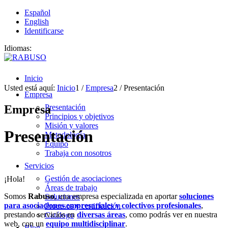
Español
English
Identificarse
Idiomas:
Inicio
Usted está aquí:
Inicio
1
/
Empresa
2
/
Presentación
Empresa
Empresa
Presentación
Principios y objetivos
Misión y valores
Presentación
Metodología
Equipo
Trabaja con nosotros
Servicios
Gestión de asociaciones
¡Hola!
Áreas de trabajo
Somos
Rabuso
, una empresa especializada en aportar
soluciones
Soluciones
para asociaciones empresariales y colectivos profesionales
,
Procesos y certificación
prestando servicios en
diversas áreas
, como podrás ver en nuestra
Catálogo
web, con un
equipo multidisciplinar
.
Blog