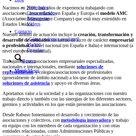
Novedades
Nacimos en 2006, tras años de experiencia trabajando con
Casos prácticos
asociaciones, desarrollando en España y Europa el
modelo AMC
Referencias
(Association Management Company) que está muy extendido en
Vídeos
Estados Unidos.
Contacto
Nuestro ámbito de actuación incluye la
creación, transformación y
¿Cómo podemos ayudarte?
desarrollo de entidades
sin ánimo de lucro de carácter
empresarial
Madrid
o profesional
, a nivel nacional (en España e Italia) e internacional (a
Bruselas
nivel europeo o mundial).
Buscar
Trabajamos con asociaciones empresariales especializadas,
nacionales e internacionales, mediante
soluciones de
Menú
Menú
representación
, y colegios/asociaciones de profesionales
(generalmente de ámbito nacional) a los que damos apoyo con
soluciones de asistencia
y apoyo en diversas áreas.
Aportamos valor a la sociedad y a las organizaciones con nuestro
trabajo directo y también con las sinergias de los diferentes sectores,
gremios y actividades en los que están presentes las asociaciones.
Desde Rabuso fomentamos el desarrollo y crecimiento de las
asociaciones y colectivos, con
metodología innovadora
y trabajo
en equipo con los miembros de cada organización y con otras
entidades relacionadas, como Administraciones Públicas y