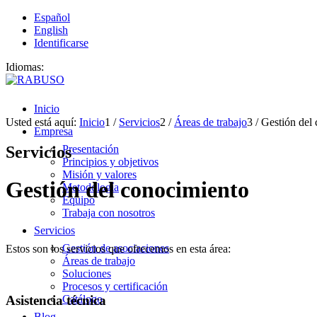
Español
English
Identificarse
Idiomas:
Inicio
Usted está aquí:
Inicio
1
/
Servicios
2
/
Áreas de trabajo
3
/
Gestión del
Empresa
Servicios
Presentación
Principios y objetivos
Misión y valores
Gestión del conocimiento
Metodología
Equipo
Trabaja con nosotros
Servicios
Gestión de asociaciones
Estos son los servicios que ofrecemos en esta área:
Áreas de trabajo
Soluciones
Procesos y certificación
Asistencia técnica
Catálogo
Blog