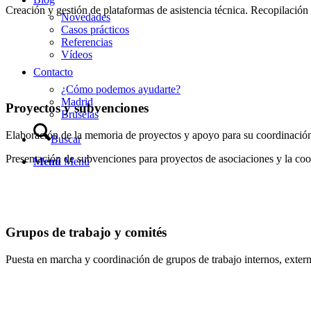
Creación y gestión de plataformas de asistencia técnica. Recopilación
Novedades
Casos prácticos
Referencias
Vídeos
Contacto
¿Cómo podemos ayudarte?
Madrid
Proyectos y subvenciones
Bruselas
Elaboración de la memoria de proyectos y apoyo para su coordinación 
Buscar
Presentación de subvenciones para proyectos de asociaciones y la coo
Menú
Menú
Grupos de trabajo y comités
Puesta en marcha y coordinación de grupos de trabajo internos, extern