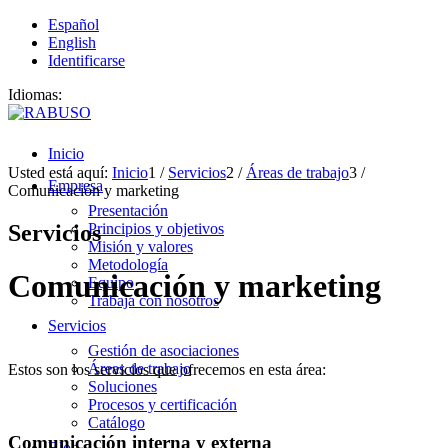
Español
English
Identificarse
Idiomas:
Inicio
Usted está aquí:
Inicio
1
/
Servicios
2
/
Áreas de trabajo
3
/
Empresa
Comunicación y marketing
Presentación
Servicios
Principios y objetivos
Misión y valores
Metodología
Comunicación y marketing
Equipo
Trabaja con nosotros
Servicios
Gestión de asociaciones
Áreas de trabajo
Estos son los servicios que ofrecemos en esta área:
Soluciones
Procesos y certificación
Catálogo
Comunicación interna y externa
Blog