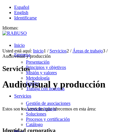
Español
English
Identificarse
Idiomas:
Inicio
Usted está aquí:
Inicio
1
/
Servicios
2
/
Áreas de trabajo
3
/
Empresa
Audiovisual y producción
Presentación
Servicios
Principios y objetivos
Misión y valores
Metodología
Audiovisual y producción
Equipo
Trabaja con nosotros
Servicios
Gestión de asociaciones
Áreas de trabajo
Estos son los servicios que ofrecemos en esta área:
Soluciones
Procesos y certificación
Catálogo
Identidad corporativa
Blog