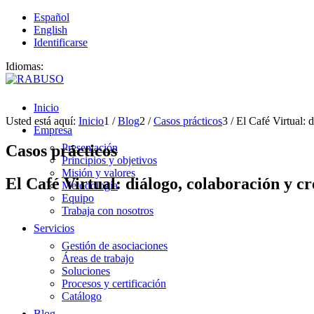
Español
English
Identificarse
Idiomas:
Inicio
Usted está aquí:
Inicio
1
/
Blog
2
/
Casos prácticos
3
/
El Café Virtual: 
Empresa
Casos prácticos
Presentación
Principios y objetivos
Misión y valores
El Café Virtual: diálogo, colaboración y c
Metodología
Equipo
Trabaja con nosotros
Servicios
Gestión de asociaciones
Áreas de trabajo
Soluciones
Procesos y certificación
Catálogo
Blog