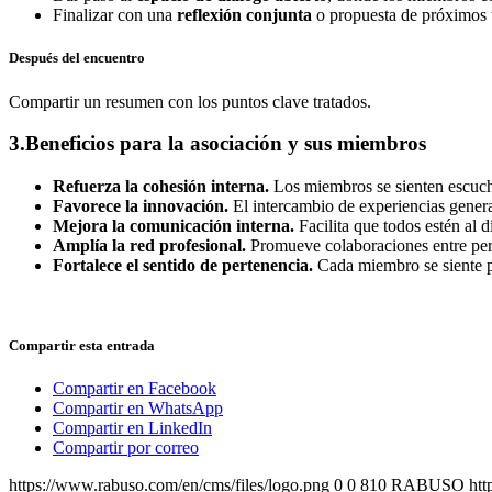
Finalizar con una
reflexión conjunta
o propuesta de próximos 
Después del encuentro
Compartir un resumen con los puntos clave tratados.
3.Beneficios para la asociación y sus miembros
Refuerza la cohesión interna.
Los miembros se sienten escuch
Favorece la innovación.
El intercambio de experiencias genera
Mejora la comunicación interna.
Facilita que todos estén al 
Amplía la red profesional.
Promueve colaboraciones entre pers
Fortalece el sentido de pertenencia.
Cada miembro se siente p
Compartir esta entrada
Compartir en Facebook
Compartir en WhatsApp
Compartir en LinkedIn
Compartir por correo
https://www.rabuso.com/en/cms/files/logo.png
0
0
810 RABUSO
htt