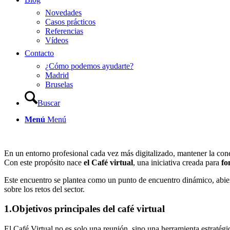
Novedades
Casos prácticos
Referencias
Vídeos
Contacto
¿Cómo podemos ayudarte?
Madrid
Bruselas
Buscar
Menú
Menú
En un entorno profesional cada vez más digitalizado, mantener la con
Con este propósito nace
el Café virtual
, una iniciativa creada para
fo
Este encuentro se plantea como un punto de encuentro dinámico, abier
sobre los retos del sector.
1.Objetivos principales del café virtual
El Café Virtual no es solo una reunión, sino una herramienta estratégi