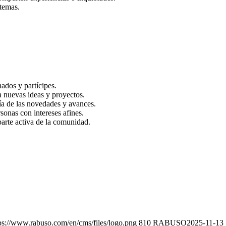
temas.
ados y partícipes.
 nuevas ideas y proyectos.
día de las novedades y avances.
onas con intereses afines.
arte activa de la comunidad.
ps://www.rabuso.com/en/cms/files/logo.png
810 RABUSO
2025-11-13 