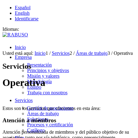
Español
English
Identificarse
Idiomas:
Inicio
Usted está aquí:
Inicio
1
/
Servicios
2
/
Áreas de trabajo
3
/
Operativa
Empresa
Servicios
Presentación
Principios y objetivos
Misión y valores
Operativa
Metodología
Equipo
Trabaja con nosotros
Servicios
Gestión de asociaciones
Estos son los servicios que ofrecemos en esta área:
Áreas de trabajo
Soluciones
Atención a miembros
Procesos y certificación
Catálogo
Atención personalizada de miembros y del público objetivo de su
asociación, tanto por vía telefónica, como presencialmente.
Blog