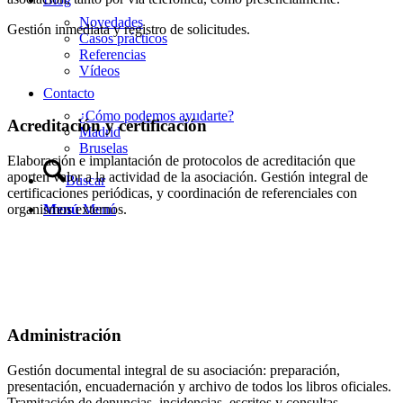
Novedades
Gestión inmediata y registro de solicitudes.
Casos prácticos
Referencias
Vídeos
Contacto
¿Cómo podemos ayudarte?
Acreditación y certificación
Madrid
Bruselas
Elaboración e implantación de protocolos de acreditación que
aporten valor a la actividad de la asociación. Gestión integral de
Buscar
certificaciones periódicas, y coordinación de referenciales con
organismos externos.
Menú
Menú
Administración
Gestión documental integral de su asociación: preparación,
presentación, encuadernación y archivo de todos los libros oficiales.
Tramitación de denuncias, incidencias, escritos y consultas